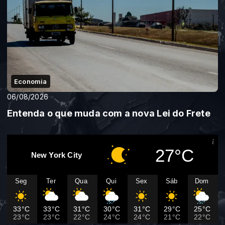
Economia
06/08/2026
Entenda o que muda com a nova Lei do Frete
27°C
New York City
Seg
Ter
Qua
Qui
Sex
Sáb
Dom
33°C
33°C
31°C
30°C
31°C
29°C
25°C
23°C
23°C
22°C
24°C
24°C
21°C
22°C