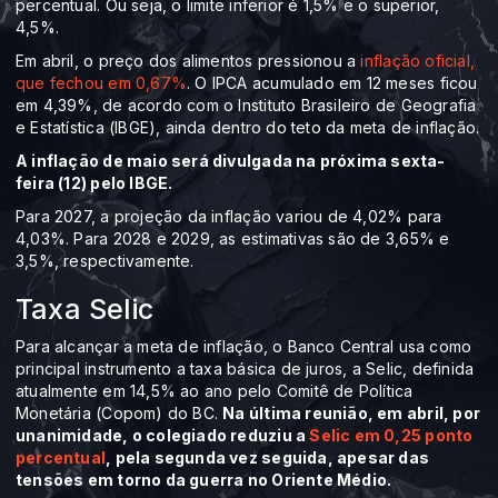
percentual. Ou seja, o limite inferior é 1,5% e o superior,
4,5%.
Em abril, o preço dos alimentos pressionou a
inflação oficial,
que fechou em 0,67%
. O IPCA acumulado em 12 meses ficou
em 4,39%, de acordo com o Instituto Brasileiro de Geografia
e Estatística (IBGE), ainda dentro do teto da meta de inflação.
A inflação de maio será divulgada na próxima sexta-
feira (12) pelo IBGE.
Para 2027, a projeção da inflação variou de 4,02% para
4,03%. Para 2028 e 2029, as estimativas são de 3,65% e
3,5%, respectivamente.
Taxa Selic
Para alcançar a meta de inflação, o Banco Central usa como
principal instrumento a taxa básica de juros, a Selic, definida
atualmente em 14,5% ao ano pelo Comitê de Política
Monetária (Copom) do BC.
Na última reunião, em abril, por
unanimidade, o colegiado reduziu a
Selic em 0,25 ponto
percentual
, pela segunda vez seguida, apesar das
tensões em torno da guerra no Oriente Médio.